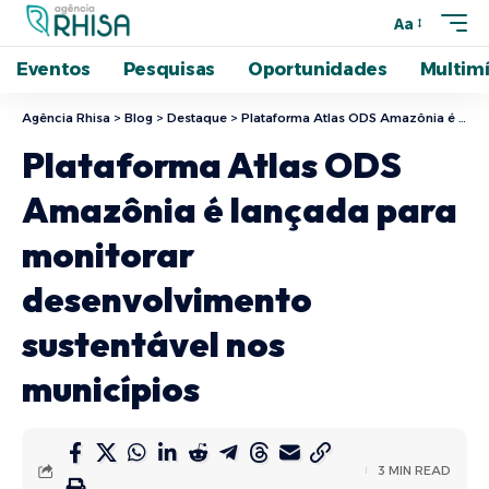
Aa
Eventos
Pesquisas
Oportunidades
Multimí
Agência Rhisa
>
Blog
>
Destaque
>
Plataforma Atlas ODS Amazônia é lançada para monitorar desenvolvimento sustentável nos municípios
Plataforma Atlas ODS
Amazônia é lançada para
monitorar
desenvolvimento
sustentável nos
municípios
3 MIN READ