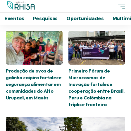
Eventos
Pesquisas
Oportunidades
Multimí
Produção de ovos de
Primeiro Fórum de
galinha caipira fortalece
Microcosmos de
segurança alimentar em
Inovação fortalece
comunidades do Alto
cooperação entre Brasil,
Urupadí, em Maués
Peru e Colômbia na
tríplice fronteira