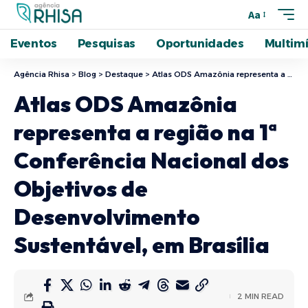
Aa
Eventos
Pesquisas
Oportunidades
Multimí
Agência Rhisa
>
Blog
>
Destaque
>
Atlas ODS Amazônia representa a região na 1ª Conferência Nacional dos Objetivos de Desenvolvimento Sustentável, em Brasília
Atlas ODS Amazônia
representa a região na 1ª
Conferência Nacional dos
Objetivos de
Desenvolvimento
Sustentável, em Brasília
2 MIN READ