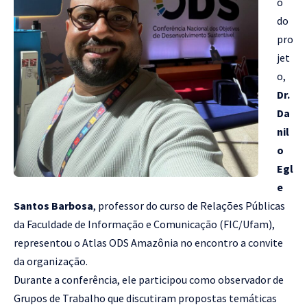
o
do
pro
jet
o,
Dr.
Da
nil
o
Egl
e
Santos Barbosa
, professor do curso de Relações Públicas
da Faculdade de Informação e Comunicação (FIC/Ufam),
representou o Atlas ODS Amazônia no encontro a convite
da organização.
Durante a conferência, ele participou como observador de
Grupos de Trabalho que discutiram propostas temáticas