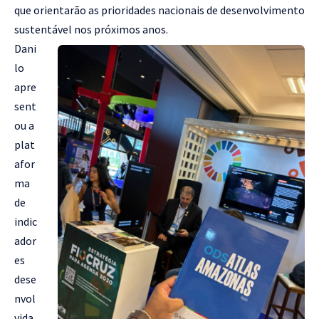
que orientarão as prioridades nacionais de desenvolvimento
sustentável nos próximos anos.
Dani
lo
apre
sent
ou a
plat
afor
ma
de
indic
ador
es
dese
nvol
vida