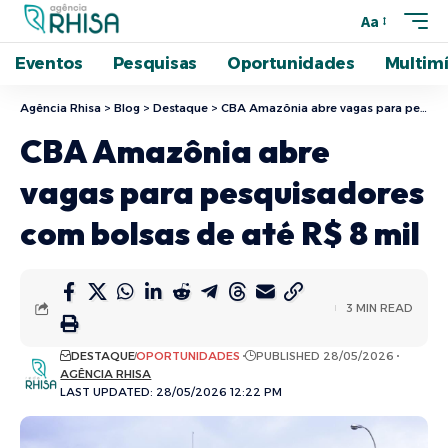
Aa
Eventos
Pesquisas
Oportunidades
Multimí
Agência Rhisa
>
Blog
>
Destaque
>
CBA Amazônia abre vagas para pesquisadores com bolsas de até R$ 8 mil
CBA Amazônia abre
vagas para pesquisadores
com bolsas de até R$ 8 mil
3 MIN READ
DESTAQUE
OPORTUNIDADES
PUBLISHED 28/05/2026
AGÊNCIA RHISA
LAST UPDATED: 28/05/2026 12:22 PM