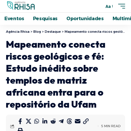
Aa
Eventos
Pesquisas
Oportunidades
Multimí
Agência Rhisa
>
Blog
>
Destaque
>
Mapeamento conecta riscos geológicos e fé: Estudo inédito sobre templos de matriz africana entra para o repositório da Ufam
Mapeamento conecta
riscos geológicos e fé:
Estudo inédito sobre
templos de matriz
africana entra para o
repositório da Ufam
5 MIN READ