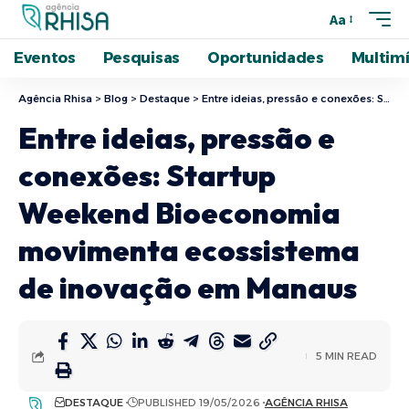
Aa
Eventos
Pesquisas
Oportunidades
Multimí
Agência Rhisa
>
Blog
>
Destaque
>
Entre ideias, pressão e conexões: Startup Weekend Bioeconomia movimenta ecossistema de inovação em Manaus
Entre ideias, pressão e
conexões: Startup
Weekend Bioeconomia
movimenta ecossistema
de inovação em Manaus
5 MIN READ
DESTAQUE
PUBLISHED 19/05/2026
AGÊNCIA RHISA